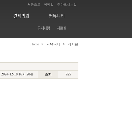
처음으로
이메일
찾아오시는길
Home
> 커뮤니티 > 게시판
2024-12-18 16시 20분
조회
925
어,사무실벽인테리어,사무실출입문인테리
외부인테리어,카페내부인테리어,식당내부
어,사무실바닥공사,사무실천장공사,채육
카페인테리어,10평카페인테리어,브런치카