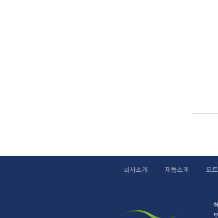
시상가인
동두천
테리어,
시상가
어,광주
인테리어
군상가
어,단양
인테리어
군상가
화
부