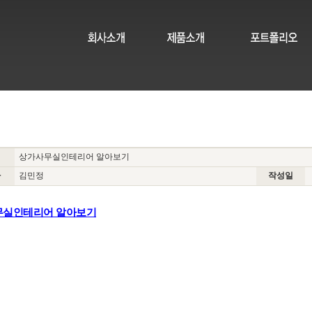
상가사무실인테리어 알아보기
자
김민정
작성일
무실인테리어 알아보기
인테리어견적,가게인테리어,사무실인테리어견적,사무실파티션인테리
실인테리어비용,카페인테리어,학원인테리어,작은미용실인테리어,카페
,식당인테리어견적,식당인테리어비용,인테리어사이트,어린이집인테리
리어,식당설비,식당공사,소형미용실인테리어,개인카페인테리어,13평