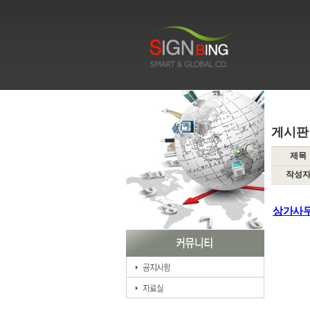
커뮤니티
공지사항
자료실
게시판
제목
작성
상가사
)사무실
어,사무
인테리어
시설인테