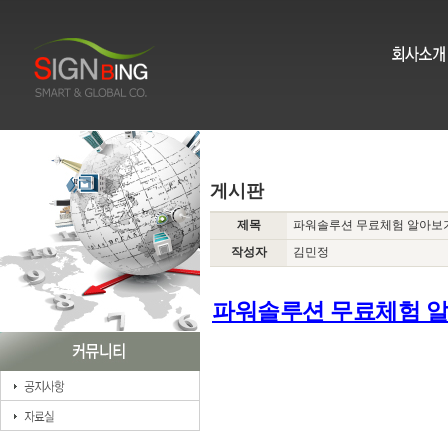
게시판
제목
파워솔루션 무료체험 알아보
작성자
김민정
파워솔루션 무료체험 
전립선건강눈건강,전립
추천,전립선영양제쏘팔